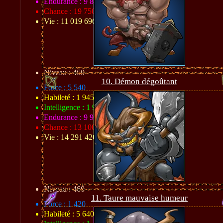
Endurance : 9 804
Chance : 19 750
Vie : 11 019 696
Niveau : 460
10. Démon dégoûtant
Force : 5 540
Habileté : 1 945
Intelligence : 1 920
Endurance : 9 994
Chance : 13 100
Vie : 14 291 420
Niveau : 460
11. Taure mauvaise humeur
Force : 1 420
Habileté : 5 640