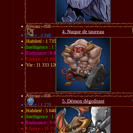
Niveau : 460
4. Nuque de taureau
Force : 4 940
Habileté : 1 735
Intelligence : 1 710
Endurance : 8 854
Chance : 11 900
Vie : 11 333 120
Niveau : 460
5. Démon dégoûtant
Force : 1 270
Habileté : 5 040
Intelligence : 1 260
Endurance : 9 044
Chance : 18 350