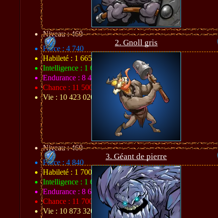
Niveau : 460
2. Gnoll gris
Force : 4 740
Habileté : 1 665
Intelligence : 1 640
Endurance : 8 474
Chance : 11 500
Vie : 10 423 020
Niveau : 460
3. Géant de pierre
Force : 4 840
Habileté : 1 700
Intelligence : 1 675
Endurance : 8 664
Chance : 11 700
Vie : 10 873 320