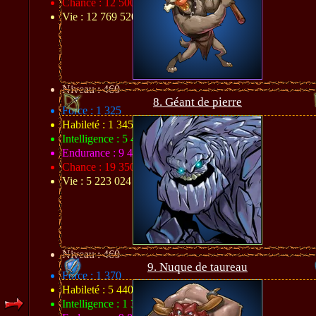
Chance : 12 500
Vie : 12 769 520
Niveau : 460
8. Géant de pierre
Force : 1 325
Habileté : 1 345
Intelligence : 5 420
Endurance : 9 462
Chance : 19 350
Vie : 5 223 024
Niveau : 460
9. Nuque de taureau
Force : 1 370
Habileté : 5 440
Intelligence : 1 360