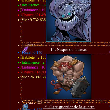
Habileté : 1 495
Intelligence : 6 020
Endurance : 15 903
Chance : 21 450
Vie : 9 732 636
Niveau : 460
14. Nuque de taureau
Force : 6 140
Habileté : 2 155
Intelligence : 2 130
Endurance : 16 701
Chance : 14 300
Vie : 26 387 580
Niveau : 460
15. Ogre guerrier de la guerre
Force : 1 575