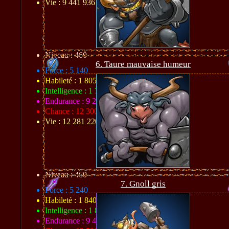
Vie : 9 441 936
Niveau : 460
6. Taure mauvaise humeur
Force : 5 140
Habileté : 1 805
Intelligence : 1 780
Endurance : 9 234
Chance : 12 300
Vie : 12 281 220
Niveau : 460
7. Gnoll gris
Force : 5 240
Habileté : 1 840
Intelligence : 1 815
Endurance : 9 424