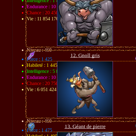
Intelligence : 1 410
Endurance : 10 184
Chance : 20 450
Vie : 11 854 176
Niveau : 460
12. Gnoll gris
Force : 1 425
Habileté : 1 445
Intelligence : 5 820
Endurance : 10 222
Chance : 20 750
Vie : 6 051 424
Niveau : 460
13. Géant de pierre
Force : 1 475