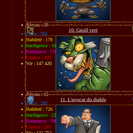
Niveau : 38
10. Gnoll vert
Force : 592
Habileté : 178
Intelligence : 162
Endurance : 756
Chance : 195
Vie : 147 420
Niveau : 42
11. L'avocat du diable
Force : 205
Habileté : 726
Intelligence : 224
Endurance : 766
Chance : 247
Vie : 131 752