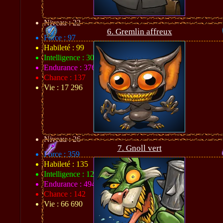
Niveau : 22
6. Gremlin affreux
Force : 97
Habileté : 99
Intelligence : 303
Endurance : 376
Chance : 137
Vie : 17 296
Niveau : 26
7. Gnoll vert
Force : 359
Habileté : 135
Intelligence : 122
Endurance : 494
Chance : 142
Vie : 66 690