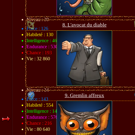
Niveau : 30
8. L'avocat du diable
Force : 126
Habileté : 130
Intelligence : 460
Endurance : 530
Chance : 193
Vie : 32 860
Niveau : 34
9. Gremlin affreux
Force : 143
Habileté : 554
Intelligence : 144
Endurance : 576
Chance : 216
Vie : 80 640