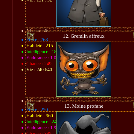
Niveau : 46
12. Gremlin affreux
Force : 768
Habileté : 215
Intelligence : 183
Endurance : 1 024
Chance : 249
Vie : 240 640
Niveau : 56
13. Moine profane
Force : 250
Habileté : 960
Intelligence : 240
Endurance : 1 938
Chance : 345