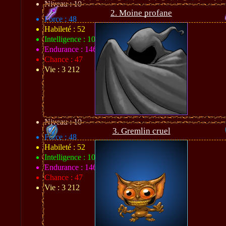
Niveau : 10
2. Moine profane
Force : 48
Habileté : 52
Intelligence : 104
Endurance : 146
Chance : 47
Vie : 3 212
Niveau : 10
3. Gremlin cruel
Force : 48
Habileté : 52
Intelligence : 104
Endurance : 146
Chance : 47
Vie : 3 212