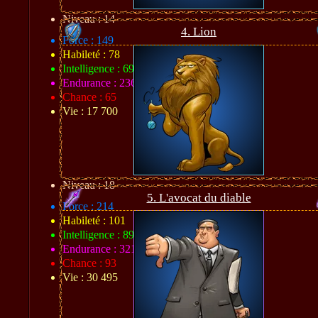
Niveau : 14
4. Lion
Force : 149
Habileté : 78
Intelligence : 69
Endurance : 236
Chance : 65
Vie : 17 700
Niveau : 18
5. L'avocat du diable
Force : 214
Habileté : 101
Intelligence : 89
Endurance : 321
Chance : 93
Vie : 30 495