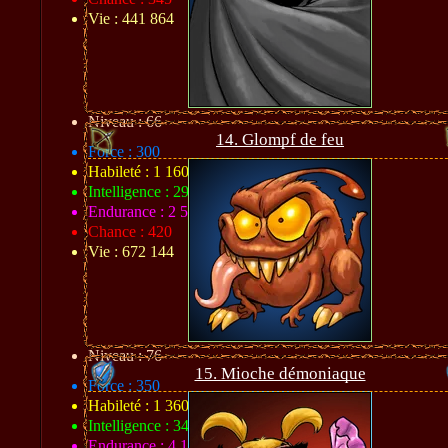
Vie : 441 864
Niveau : 66
14. Glompf de feu
Force : 300
Habileté : 1 160
Intelligence : 290
Endurance : 2 508
Chance : 420
Vie : 672 144
Niveau : 76
15. Mioche démoniaque
Force : 350
Habileté : 1 360
Intelligence : 340
Endurance : 4 104